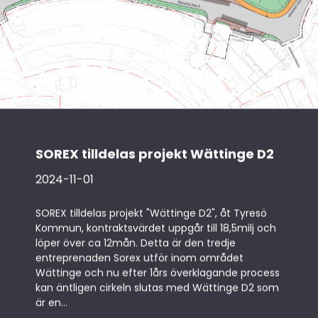
SOREX tilldelas projekt Wättinge D2
2024-11-01
SOREX tilldelas projekt "Wättinge D2", åt Tyresö
Kommun, kontraktsvärdet uppgår till 18,5milj och
löper över ca 12mån. Detta är den tredje
entreprenaden Sorex utför inom området
Wättinge och nu efter 1års överklagande process
kan äntligen cirkeln slutas med Wättinge D2 som
är en...