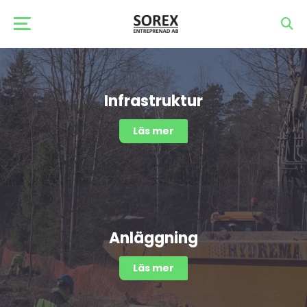
Infrastruktur
Startsida
Läs mer
Tjänster
Projekt
Nyheter
Om
oss
Anläggning
Kvalité
Läs mer
&
Miljö