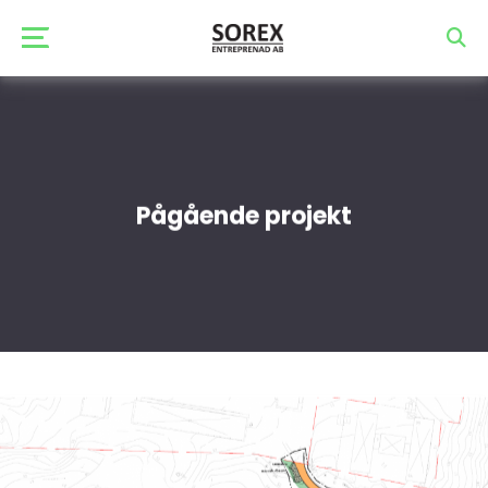
Startsida
Pågående projekt
Tjänster
Projekt
Nyheter
Om
oss
Kvalité
&
Miljö