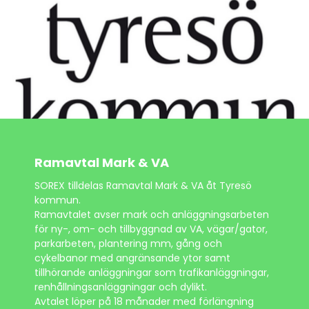
Sök på sidan
Ramavtal Mark & VA
SOREX tilldelas Ramavtal Mark & VA åt Tyresö
kommun.
Ramavtalet avser mark och anläggningsarbeten
för ny-, om- och tillbyggnad av VA, vägar/gator,
parkarbeten, plantering mm, gång och
cykelbanor med angränsande ytor samt
tillhörande anläggningar som trafikanläggningar,
renhållningsanläggningar och dylikt.
Avtalet löper på 18 månader med förlängning