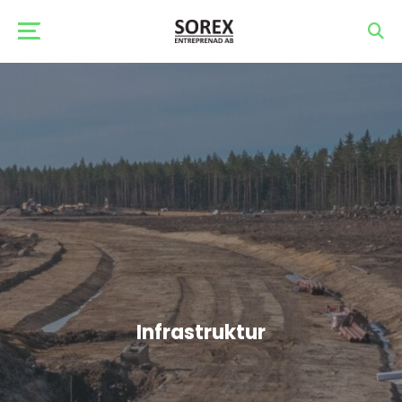
Startsida
Tjänster
Projekt
Nyheter
Om
oss
Infrastruktur
Kvalité
&
Miljö